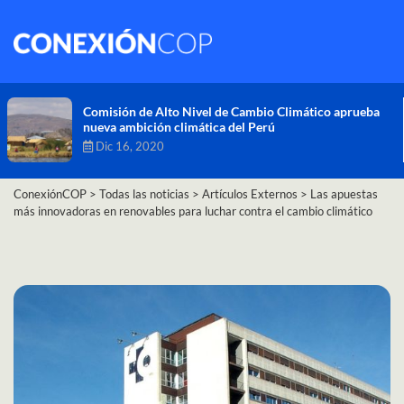
Comisión de Alto Nivel de Cambio Climático aprueba
nueva ambición climática del Perú
Dic 16, 2020
ConexiónCOP
>
Todas las noticias
>
Artículos Externos
>
Las apuestas
más innovadoras en renovables para luchar contra el cambio climático