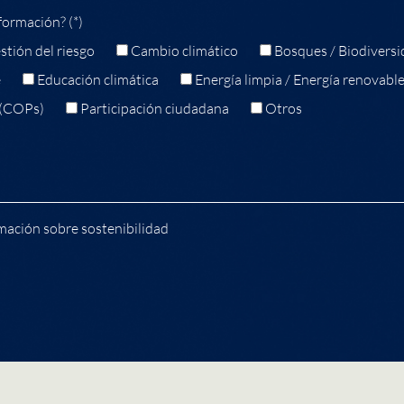
formación? (*)
stión del riesgo
Cambio climático
Bosques / Biodiversi
e
Educación climática
Energía limpia / Energía renovabl
 (COPs)
Participación ciudadana
Otros
mación sobre sostenibilidad