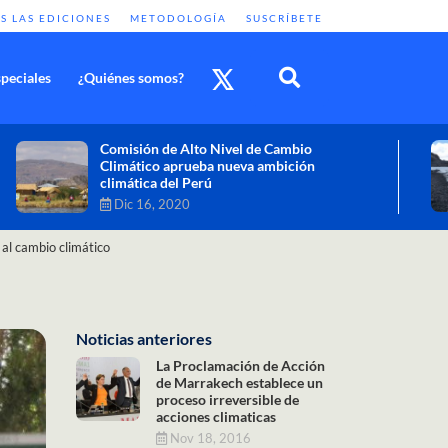
S LAS EDICIONES
METODOLOGÍA
SUSCRÍBETE
peciales
¿Quiénes somos?
Cambio climático: combatir sus efectos
como objetivo global y urgente
Nov 30, 2020
al cambio climático
Noticias anteriores
La Proclamación de Acción
de Marrakech establece un
proceso irreversible de
acciones climaticas
Nov 18, 2016