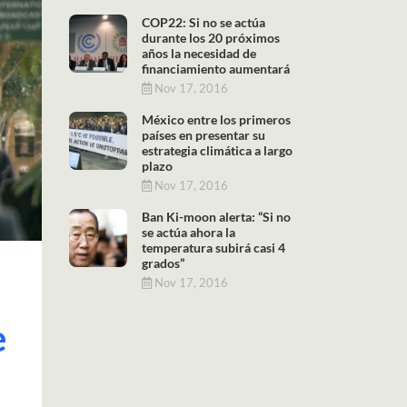
COP22: Si no se actúa
durante los 20 próximos
años la necesidad de
financiamiento aumentará
Nov 17, 2016
México entre los primeros
países en presentar su
estrategia climática a largo
plazo
Nov 17, 2016
Ban Ki-moon alerta: “Si no
se actúa ahora la
temperatura subirá casi 4
grados”
Nov 17, 2016
e