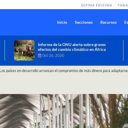
ÚLTIMA EDICIÓN
TODA
Inicio
Secciones
Recursos
Es
Comisión de Alto Nivel de Cambio
Climático aprueba nueva ambición
climática del Perú
Dic 16, 2020
Los países en desarrollo arrancan el compromiso de más dinero para adaptarse 