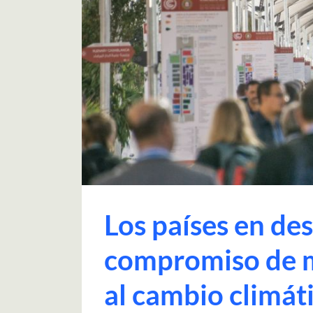
Los países en des
compromiso de m
al cambio climát