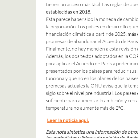
tienen un acceso más fácil. Las reglas de op
establecidas en 2018.
Esta parece haber sido la moneda de cambio
la negociación. Los países en desarrollo qu
financiación climática a partir de 2025,
más 
promesas de abandonar el Acuerdo de París y
Finalmente, no hay mención a esta revisión a
Además, los dos textos adoptados en la CO
para aplicar el Acuerdo de París y poder ini
presentados por los países para reducir sus
funciona y qué no en los planes de los paíse
promesas actuales la ONU avisa que la tempe
siglo sobre el nivel preindustrial. Los paíse
suficiente para aumentar la ambición y cerra
temperatura no aumente más de 2ºC.
Leer la noticia aquí.
Esta nota sintetiza una información de otros
los periodistas y líderes de opinión de Améri