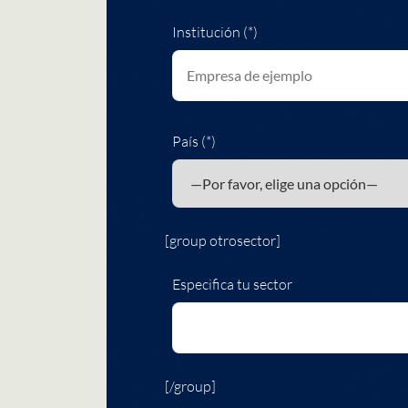
Institución (*)
País (*)
[group otrosector]
Especifica tu sector
[/group]