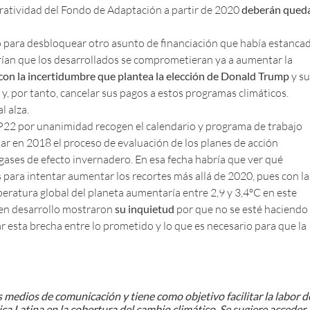
eratividad del Fondo de Adaptación a partir de 2020
deberán qued
 para desbloquear otro asunto de financiación que había estanca
erían que los desarrollados se comprometieran ya a aumentar la
con la incertidumbre que plantea la elección de Donald Trump
y su
, por tanto, cancelar sus pagos a estos programas climáticos.
l alza.
P22 por unanimidad recogen el calendario y programa de trabajo
ciar en 2018 el proceso de evaluación de los planes de acción
 gases de efecto invernadero. En esa fecha habría que ver qué
s para intentar aumentar los recortes más allá de 2020, pues con la
ratura global del planeta aumentaría entre 2,9 y 3,4ºC en este
s en desarrollo mostraron
su inquietud
por que no se esté haciendo 
r esta brecha entre lo prometido y lo que es necesario para que la
 medios de comunicación y tiene como objetivo facilitar la labor d
ca Latina en la cobertura del cambio climático. Se sugiere acceder 