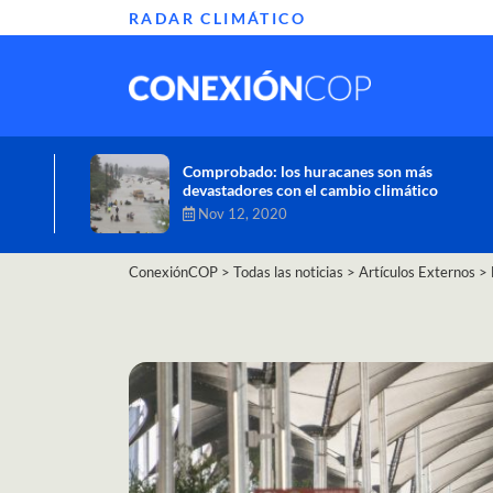
RADAR CLIMÁTICO
Informe de la ONU alerta sobre graves
efectos del cambio climático en África
Oct 26, 2020
ConexiónCOP
>
Todas las noticias
>
Artículos Externos
>