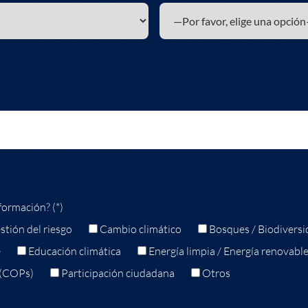
formación? (*)
stión del riesgo
Cambio climático
Bosques / Biodiversi
e
Educación climática
Energía limpia / Energía renovabl
 (COPs)
Participación ciudadana
Otros