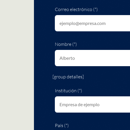
Correo electrónico (*)
Nombre (*)
[group detalles]
Institución (*)
País (*)