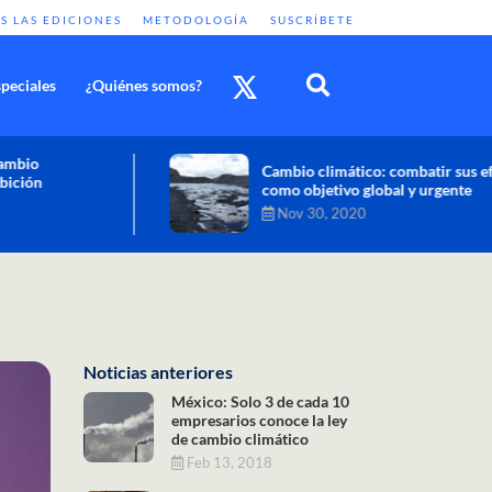
S LAS EDICIONES
METODOLOGÍA
SUSCRÍBETE
peciales
¿Quiénes somos?
Cambio climático: combatir sus efectos
como objetivo global y urgente
Nov 30, 2020
Noticias anteriores
México: Solo 3 de cada 10
empresarios conoce la ley
de cambio climático
Feb 13, 2018