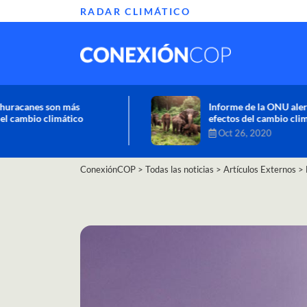
RADAR CLIMÁTICO
Informe de la ONU alerta sobre graves
efectos del cambio climático en África
Oct 26, 2020
ConexiónCOP
>
Todas las noticias
>
Artículos Externos
>