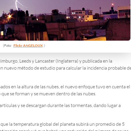
(Foto:
Flickr ANGELOUX
)
dimburgo, Leeds y Lancaster (Inglaterra) y publicada en la
 un nuevo método de estudio para calcular la incidencia probable d
sados en la altura de las nubes, el nuevo enfoque tuvo en cuenta el
 que se forman y se mueven dentro de las nubes.
artículas y se descargan durante las tormentas, dando lugar a
 que la temperatura global del planeta subirá un promedio de 5
estigación concluyó que habrá una reducción del número de rayos.