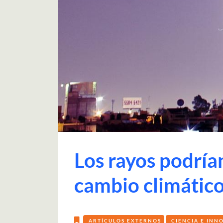
Los rayos podría
cambio climátic
ARTÍCULOS EXTERNOS
CIENCIA E INN