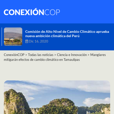
Comisión de Alto Nivel de Cambio Climático aprueba
nueva ambición climática del Perú
Dic 16, 2020
ConexiónCOP
>
Todas las noticias
>
Ciencia e Innovación
>
Manglares
mitigarán efectos de cambio climático en Tamaulipas