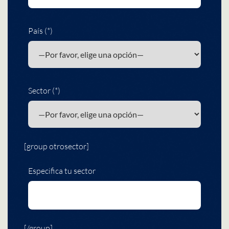
País (*)
Sector (*)
[group otrosector]
Especifica tu sector
[/group]