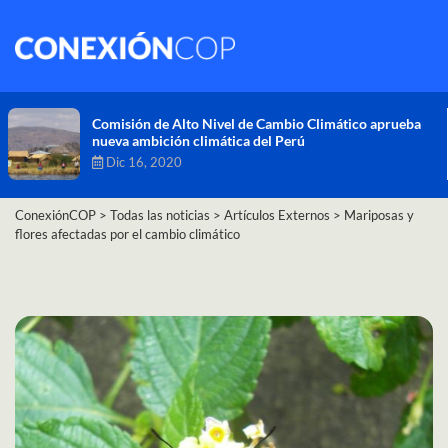
Comisión de Alto Nivel de Cambio Climático aprueba
nueva ambición climática del Perú
Dic 16, 2020
ConexiónCOP
>
Todas las noticias
>
Artículos Externos
>
Mariposas y
flores afectadas por el cambio climático