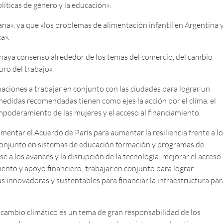
íticas de género y la educación».
ana», ya que «los problemas de alimentación infantil en Argentina 
a».
e haya consenso alrededor de los temas del comercio, del cambio
uro del trabajo».
aciones a trabajar en conjunto con las ciudades para lograr un
s medidas recomendadas tienen como ejes la acción por el clima, el
 empoderamiento de las mujeres y el acceso al financiamiento.
entar el Acuerdo de París para aumentar la resiliencia frente a l
 conjunto en sistemas de educación formación y programas de
 a los avances y la disrupción de la tecnología; mejorar el acceso
iento y apoyo financiero; trabajar en conjunto para lograr
 innovadoras y sustentables para financiar la infraestructura par
cambio climático es un tema de gran responsabilidad de los