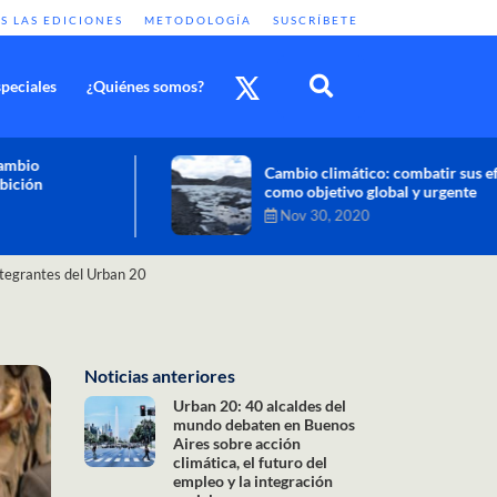
S LAS EDICIONES
METODOLOGÍA
SUSCRÍBETE
peciales
¿Quiénes somos?
Cambio climático: combatir sus efectos
como objetivo global y urgente
Nov 30, 2020
ntegrantes del Urban 20
Noticias anteriores
Urban 20: 40 alcaldes del
mundo debaten en Buenos
Aires sobre acción
climática, el futuro del
empleo y la integración