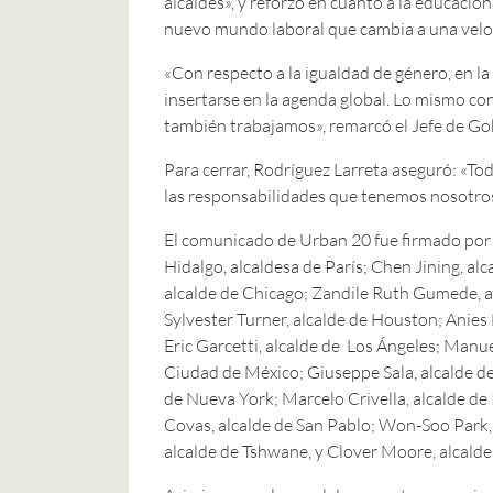
alcaldes», y reforzó en cuanto a la educaci
nuevo mundo laboral que cambia a una veloc
«Con respecto a la igualdad de género, en l
insertarse en la agenda global. Lo mismo con
también trabajamos», remarcó el Jefe de Go
Para cerrar, Rodríguez Larreta aseguró: «T
las responsabilidades que tenemos nosotros
El comunicado de Urban 20 fue firmado por 
Hidalgo, alcaldesa de París; Chen Jining, al
alcalde de Chicago; Zandile Ruth Gumede, a
Sylvester Turner, alcalde de Houston; Anie
Eric Garcetti, alcalde de Los Ángeles; Man
Ciudad de México; Giuseppe Sala, alcalde de 
de Nueva York; Marcelo Crivella, alcalde de 
Covas, alcalde de San Pablo; Won-Soo Park, 
alcalde de Tshwane, y Clover Moore, alcalde