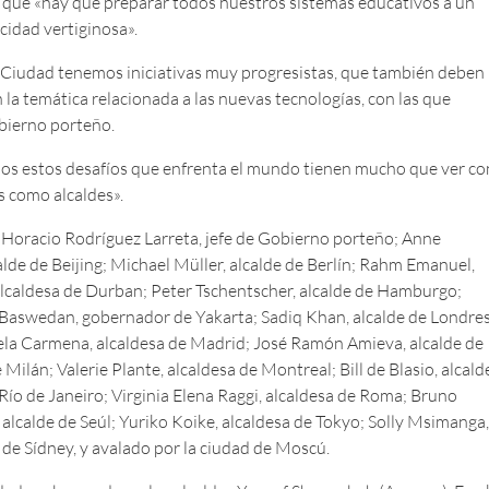
ón que «hay que preparar todos nuestros sistemas educativos a un
idad vertiginosa».
a Ciudad tenemos iniciativas muy progresistas, que también deben
 la temática relacionada a las nuevas tecnologías, con las que
bierno porteño.
odos estos desafíos que enfrenta el mundo tienen mucho que ver co
 como alcaldes».
Horacio Rodríguez Larreta, jefe de Gobierno porteño; Anne
calde de Beijing; Michael Müller, alcalde de Berlín; Rahm Emanuel,
lcaldesa de Durban; Peter Tschentscher, alcalde de Hamburgo;
s Baswedan, gobernador de Yakarta; Sadiq Khan, alcalde de Londres
uela Carmena, alcaldesa de Madrid; José Ramón Amieva, alcalde de
Milán; Valerie Plante, alcaldesa de Montreal; Bill de Blasio, alcald
Río de Janeiro; Virginia Elena Raggi, alcaldesa de Roma; Bruno
alcalde de Seúl; Yuriko Koike, alcaldesa de Tokyo; Solly Msimanga,
 de Sídney, y avalado por la ciudad de Moscú.