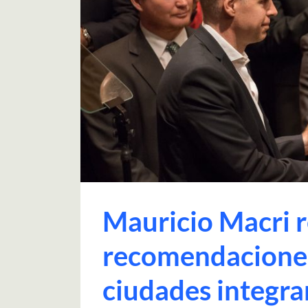
Mauricio Macri r
recomendaciones 
ciudades integra