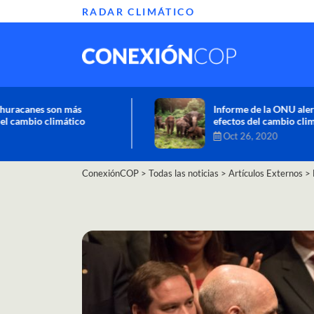
RADAR CLIMÁTICO
Informe de la ONU alerta sobre graves
efectos del cambio climático en África
Oct 26, 2020
ConexiónCOP
>
Todas las noticias
>
Artículos Externos
>