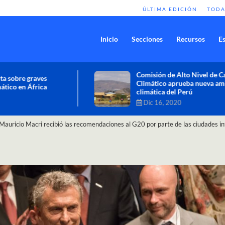
ÚLTIMA EDICIÓN
TODA
Inicio
Secciones
Recursos
Es
Comisión de Alto Nivel de Cambio
Climático aprueba nueva ambición
climática del Perú
Dic 16, 2020
Mauricio Macri recibió las recomendaciones al G20 por parte de las ciudades i