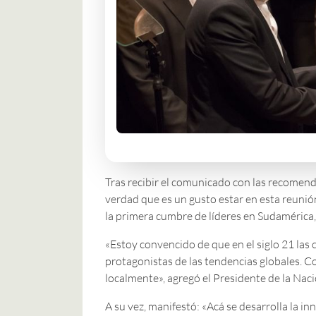
Tras recibir el comunicado con las recomend
verdad que es un gusto estar en esta reunión
la primera cumbre de líderes en Sudamérica, 
«Estoy convencido de que en el siglo 21 las 
protagonistas de las tendencias globales. 
localmente», agregó el Presidente de la Naci
A su vez, manifestó: «Acá se desarrolla la i