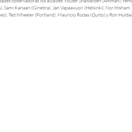
dades observadoras los alcaldes Yousef Shawarbeh (Amman), Fem
, Sami Kanaan (Ginebra), Jan Vapaavuori (Helsinki), Nor Hisham
o), Ted Wheeler (Portland), Mauricio Rodas (Quito) y Ron Huldai