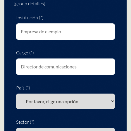
[group detalles]
Institución (*)
Cargo (*)
País (*)
Sector (*)