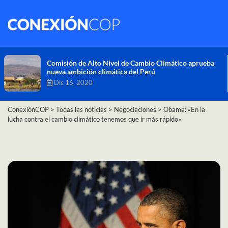
Comisión de Alto Nivel de Cambio Climático aprueba
nueva ambición climática del Perú
Dic 16, 2020
ConexiónCOP
>
Todas las noticias
>
Negociaciones
>
Obama: «En la
lucha contra el cambio climático tenemos que ir más rápido»