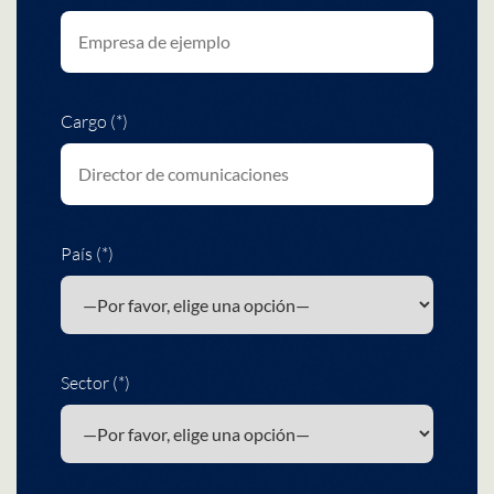
Cargo (*)
País (*)
Sector (*)