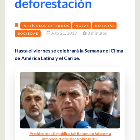
deforestación
ARTÍCULOS EXTERNOS
NOTAS
NOTICIAS
Ago 21, 2019
3 minutos
SOCIEDAD
Hasta el viernes se celebrará la Semana del Clima
de América Latina y el Caribe.
Presidente da República Jair Bolsonaro fala com a
imprensa.rFoto: Isac Nóbrega/PR