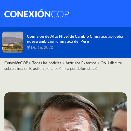
Comisión de Alto Nivel de Cambio Climático aprueba
nueva ambición climática del Perú
Dic 16, 2020
ConexiónCOP
>
Todas las noticias
>
Artículos Externos
>
ONU discute
sobre clima en Brasil en plena polémica por deforestación