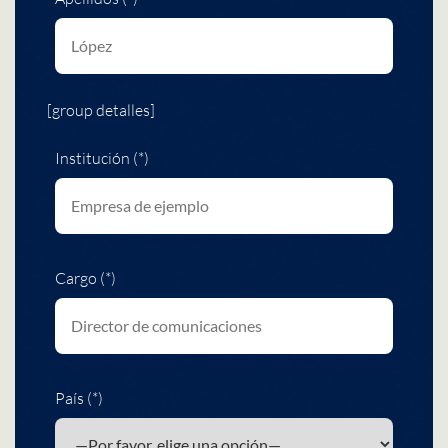
[group detalles]
Institución (*)
Cargo (*)
País (*)