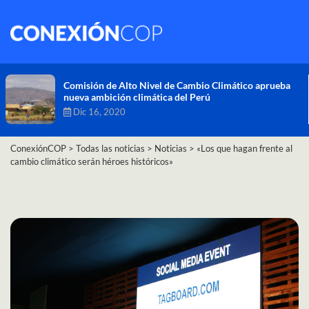
Comisión de Alto Nivel de Cambio Climático aprueba
nueva ambición climática del Perú
Dic 16, 2020
ConexiónCOP
>
Todas las noticias
>
Noticias
>
«Los que hagan frente al
cambio climático serán héroes históricos»