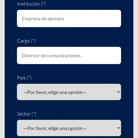
Institución (*)
Cargo (*)
País (*)
Sector (*)