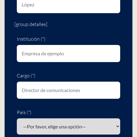
[group detalles]
Institución (*)
Cargo (*)
País (*)