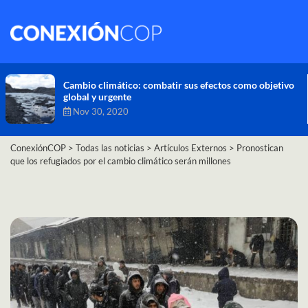
Cambio climático: combatir sus efectos como objetivo
global y urgente
Nov 30, 2020
ConexiónCOP
>
Todas las noticias
>
Artículos Externos
>
Pronostican
que los refugiados por el cambio climático serán millones