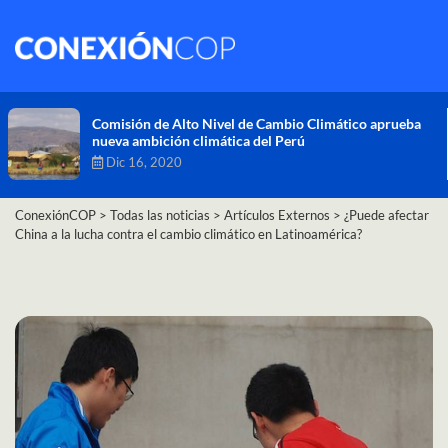
Comisión de Alto Nivel de Cambio Climático aprueba
nueva ambición climática del Perú
Dic 16, 2020
ConexiónCOP
>
Todas las noticias
>
Artículos Externos
>
¿Puede afectar
China a la lucha contra el cambio climático en Latinoamérica?