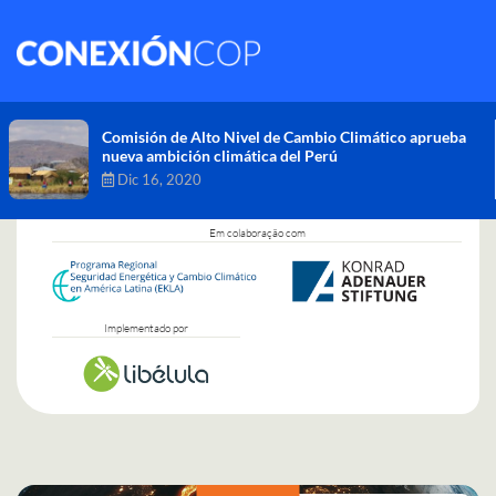
Comisión de Alto Nivel de Cambio Climático aprueba
nueva ambición climática del Perú
Dic 16, 2020
Em colaboração com
Implementado por