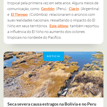
tropical pela primeira vez em sete anos. Alguns meios de
comunicação, como
Gestión
(Peru),
Clarín
(Argentina)
e
El Tiempo
(Colômbia), relacionaram o anúncio com
suas realidades nacionais, ressaltando o impacto do El
Niño em seus territórios.
Este último
também reportou
a influência do El Niño no aumento dos ciclones
tropicais no nordeste do Pacífico.
NOTICIA
Seca severa causa estragos na Bolívia e no Peru