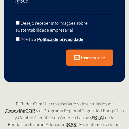
[/group]
Desejo receber informações sobre
sustentabilidade empresarial
Aceito a
Política de privacidade
Inscreva-se
El Radar Climático es diseñado y desarrollado por
ConexiónCOP
y el Programa Regional Seguridad Energética
y Cambio Climático en América Latina (
EKLA
) de la
Fundación Konrad Adenauer (
KAS
). Es implementado por