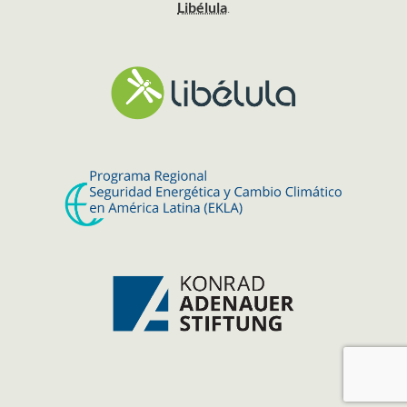
Libélula
.