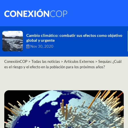
Cambio climático: combatir sus efectos como objetivo
global y urgente
Nov 30, 2020
ConexiónCOP
>
Todas las noticias
>
Artículos Externos
>
Sequías: ¿Cuál
es el riesgo y el efecto en la población para los próximos años?