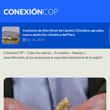
Comisión de Alto Nivel de Cambio Climático aprueba
nueva ambición climática del Perú
Dic 16, 2020
ConexiónCOP
>
Todas las noticias
>
Economía
>
Sequías y
desertificación: ¿Está amenazada la seguridad alimentaria de la región?