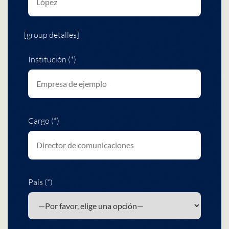
[group detalles]
Institución (*)
Cargo (*)
País (*)