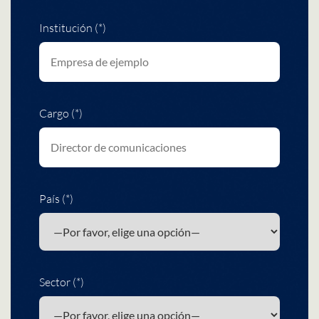
Institución (*)
Cargo (*)
País (*)
Sector (*)