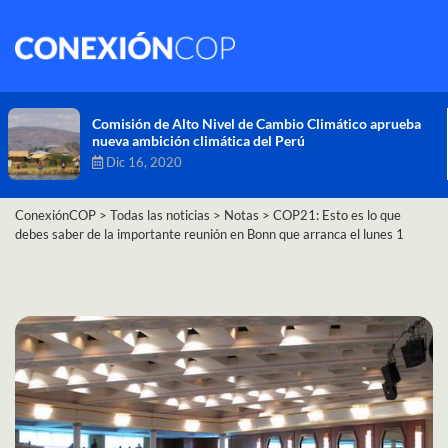
Comisión de Alto Nivel de Cambio Climático aprueba
nueva ambición climática del Perú
Dic 16, 2020
ConexiónCOP
>
Todas las noticias
>
Notas
>
COP21: Esto es lo que
debes saber de la importante reunión en Bonn que arranca el lunes 1