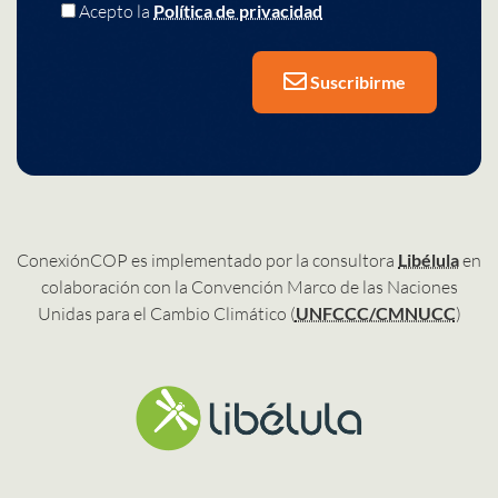
Acepto la
Política de privacidad
Suscribirme
ConexiónCOP es implementado por la consultora
Libélula
en
colaboración con la Convención Marco de las Naciones
Unidas para el Cambio Climático (
UNFCCC/CMNUCC
)