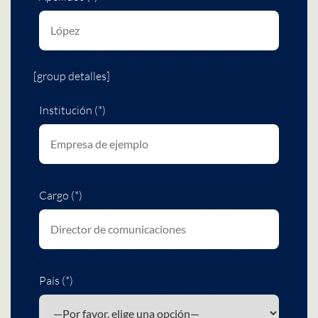
[group detalles]
Institución (*)
Cargo (*)
País (*)