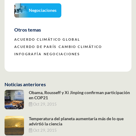
Negociaciones
Otros temas
ACUERDO CLIMÁTICO GLOBAL
ACUERDO DE PARÍS
CAMBIO CLIMÁTICO
INFOGRAFÍA
NEGOCIACIONES
Noticias anteriores
Obama, Rousseff y Xi Jinping confirman participación
en COP21
Oct 29, 2015
Temperatura del planeta aumentaría más de lo que
advirtió la ciencia
Oct 29, 2015