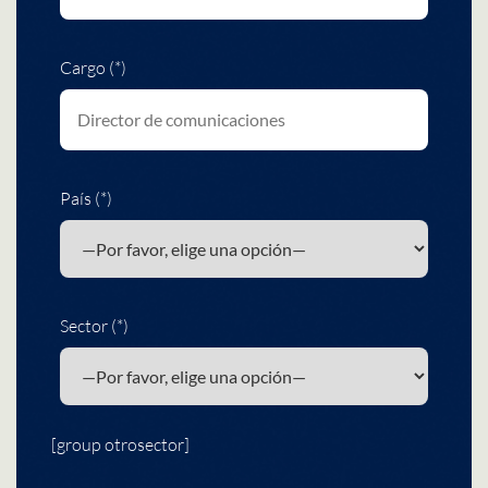
Cargo (*)
País (*)
Sector (*)
[group otrosector]