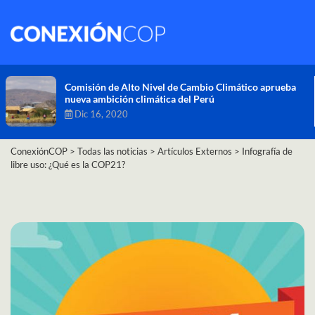
Comisión de Alto Nivel de Cambio Climático aprueba
nueva ambición climática del Perú
Dic 16, 2020
ConexiónCOP
>
Todas las noticias
>
Artículos Externos
>
Infografía de
libre uso: ¿Qué es la COP21?