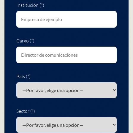
Institución (*)
Cargo (*)
País (*)
Sector (*)