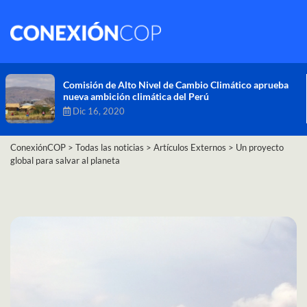
Comisión de Alto Nivel de Cambio Climático aprueba
nueva ambición climática del Perú
Dic 16, 2020
ConexiónCOP
>
Todas las noticias
>
Artículos Externos
>
Un proyecto
global para salvar al planeta