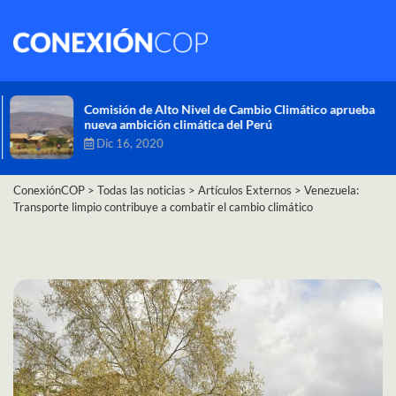
Comisión de Alto Nivel de Cambio Climático aprueba
nueva ambición climática del Perú
Dic 16, 2020
ConexiónCOP
>
Todas las noticias
>
Artículos Externos
>
Venezuela:
Transporte limpio contribuye a combatir el cambio climático