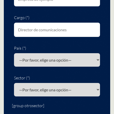
Cargo (*)
País (*)
Sector (*)
[group otrosector]