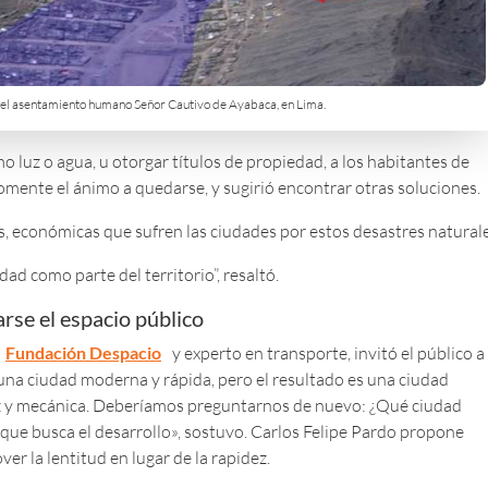
el asentamiento humano Señor Cautivo de Ayabaca, en Lima.
 luz o agua, u otorgar títulos de propiedad, a los habitantes de
omente el ánimo a quedarse, y sugirió encontrar otras soluciones.
s, económicas que sufren las ciudades por estos desastres naturale
ad como parte del territorio”, resaltó.
arse el espacio público
a
Fundación Despacio
y experto en transporte, invitó el público a
una ciudad moderna y rápida, pero el resultado es una ciudad
az y mecánica. Deberíamos preguntarnos de nuevo: ¿Qué ciudad
que busca el desarrollo», sostuvo. Carlos Felipe Pardo propone
ver la lentitud en lugar de la rapidez.