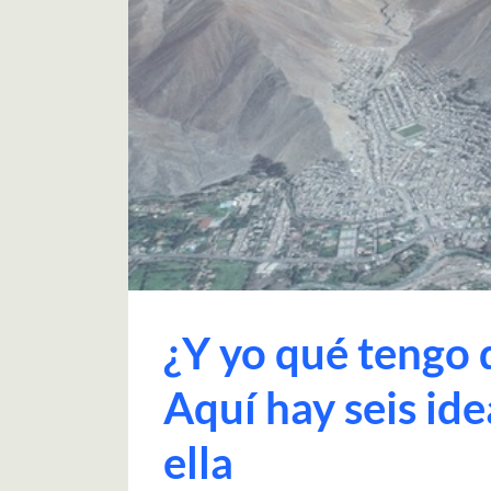
¿Y yo qué tengo 
Aquí hay seis ide
ella