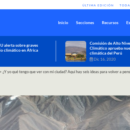
ÚLTIMA EDICIÓN
TODA
Inicio
Secciones
Recursos
Es
Comisión de Alto Nivel de Cambio
Climático aprueba nueva ambición
climática del Perú
Dic 16, 2020
>
¿Y yo qué tengo que ver con mi ciudad? Aquí hay seis ideas para volver a pens