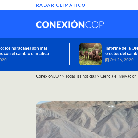
RADAR CLIMÁTICO
Informe de la ONU alerta sobre graves
efectos del cambio climático en África
Oct 26, 2020
ConexiónCOP
>
Todas las noticias
>
Ciencia e Innovación