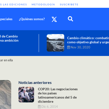
S LAS EDICIONES
METODOLOGÍA
SUSCRÍBETE
peciales
¿Quiénes somos?
Cambio climático: combatir sus efectos
como objetivo global y urgente
Nov 30, 2020
ar en ella
Noticias anteriores
COP20: Las negociaciones
de los países
latinoamericanos del 5 de
diciembre
Dic 6, 2014