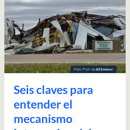
(Foto: Flickr de
Ali Eminov
).
Seis claves para
entender el
mecanismo