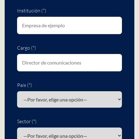
Institución (*)
Cargo (*)
País (*)
Sector (*)