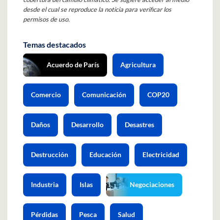
desde el cual se reproduce la noticia para verificar los
permisos de uso.
Temas destacados
Acuerdo de París
Agricultura
Comercio
Comunicación
COP20
Daños
Desarrollo
Desastres
Destrucción
Educación
Electricidad
Industria
Islas
Negociaciones
Pérdidas
Pesca
Salud