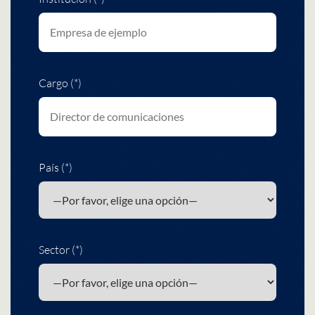
Cargo (*)
País (*)
Sector (*)