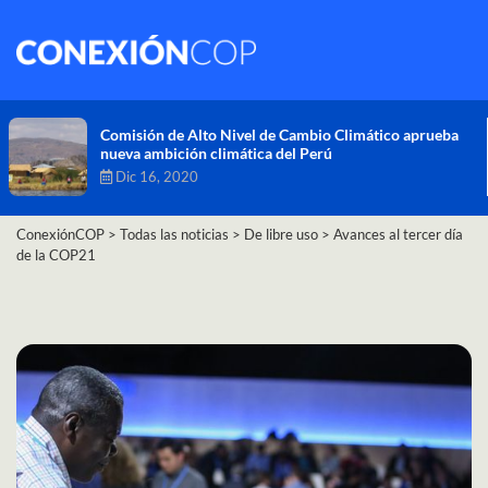
Comisión de Alto Nivel de Cambio Climático aprueba
nueva ambición climática del Perú
Dic 16, 2020
ConexiónCOP
>
Todas las noticias
>
De libre uso
>
Avances al tercer día
de la COP21