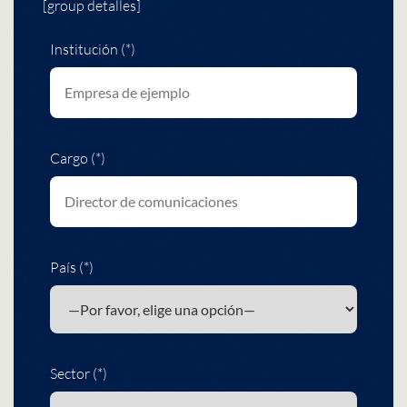
[group detalles]
Institución (*)
Cargo (*)
País (*)
Sector (*)