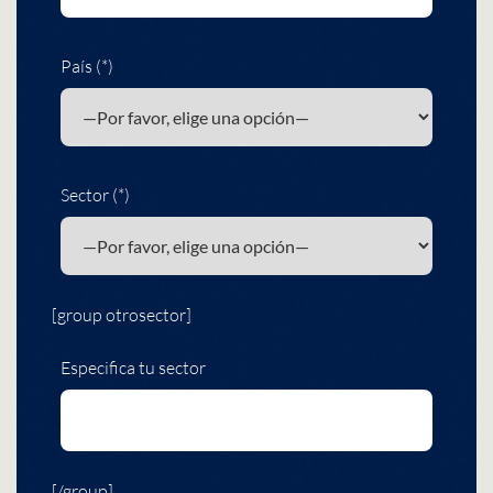
País (*)
Sector (*)
[group otrosector]
Especifica tu sector
[/group]