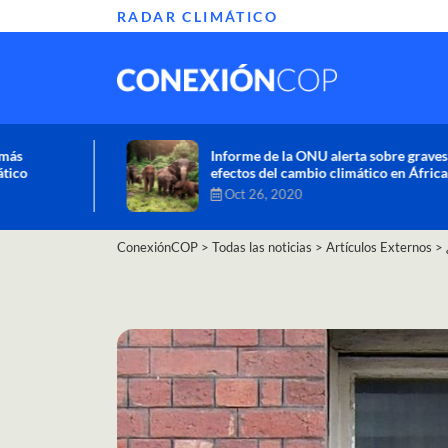
RADAR CLIMÁTICO
Informe de la ONU alerta sobre graves
efectos del cambio climático en África
Oct 26, 2020
ConexiónCOP
>
Todas las noticias
>
Artículos Externos
>