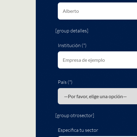
[group detalles]
Institución (*)
País (*)
[group otrosector]
Especifica tu sector