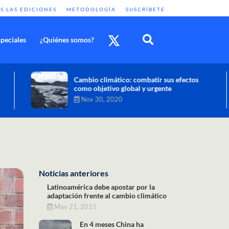
S LAS EDICIONES
METODOLOGÍA
SUSCRÍBETE
peciales
¿Quiénes somos?
Cambio climático: combatir sus efectos
como objetivo global y urgente
Nov 30, 2020
Noticias anteriores
Latinoamérica debe apostar por la
adaptación frente al cambio climático
May 21, 2015
En 4 meses China ha