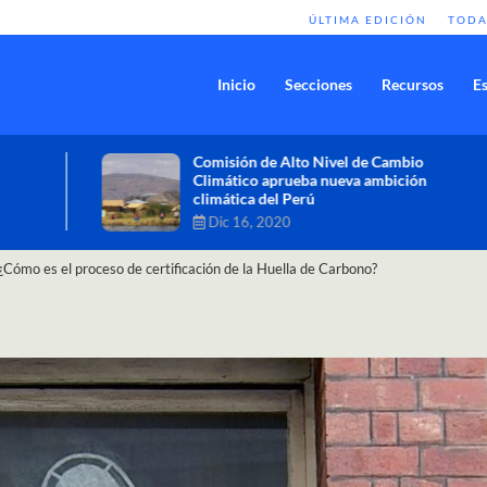
ÚLTIMA EDICIÓN
TODA
Inicio
Secciones
Recursos
Es
Comisión de Alto Nivel de Cambio
Climático aprueba nueva ambición
climática del Perú
Dic 16, 2020
¿Cómo es el proceso de certificación de la Huella de Carbono?