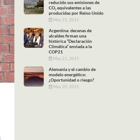
reducido sus emisiones de
CO₂ equivalentes a las
producidas por Reino Unido
May 21, 2015
Argentina: decenas de
alcaldes firman una
histórica “Declaración
Climática” enviada a la
COP21
May 21, 2015
Alemania y el cambio de
modelo energético:
¿Oportunidad o riesgo?
May 20, 2015
5