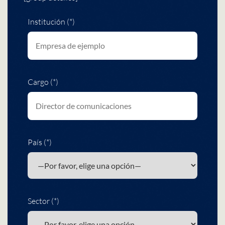
Institución (*)
Cargo (*)
País (*)
Sector (*)