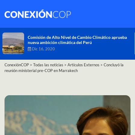
Comisión de Alto Nivel de Cambio Climático aprueba
nueva ambición climática del Perú
Dic 16, 2020
ConexiónCOP
>
Todas las noticias
>
Artículos Externos
>
Concluyó la
reunión ministerial pre-COP en Marrakech