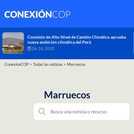
Comisión de Alto Nivel de Cambio Climático aprueba
nueva ambición climática del Perú
Dic 16, 2020
ConexiónCOP
>
Todas las noticias
>
Marruecos
Marruecos