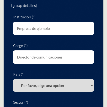
[group detalles]
Institución (*)
Cargo (*)
País (*)
Sector (*)