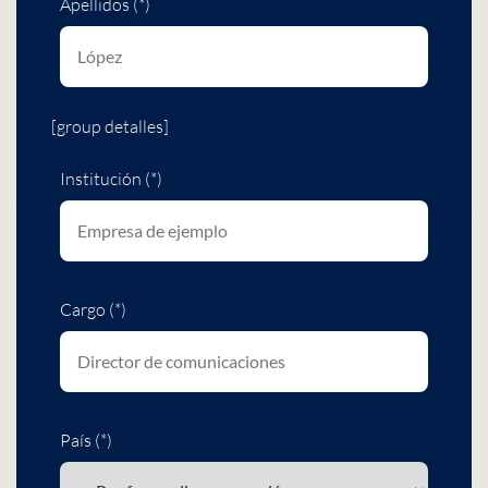
Apellidos (*)
[group detalles]
Institución (*)
Cargo (*)
País (*)