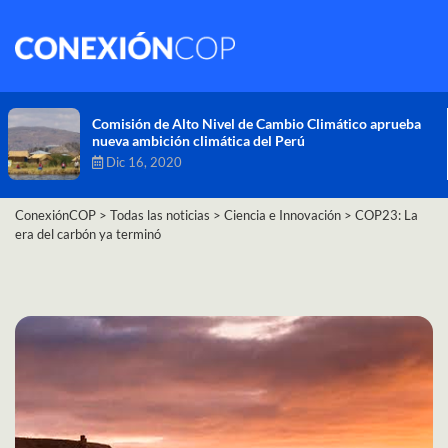
Comisión de Alto Nivel de Cambio Climático aprueba
nueva ambición climática del Perú
Dic 16, 2020
ConexiónCOP
>
Todas las noticias
>
Ciencia e Innovación
>
COP23: La
era del carbón ya terminó