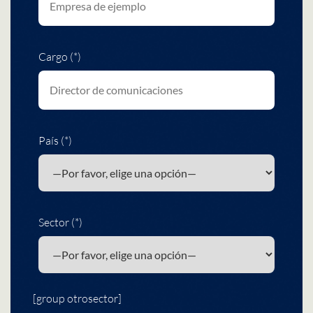
Cargo (*)
País (*)
Sector (*)
[group otrosector]