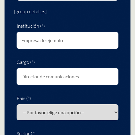
[group detalles]
Institución (*)
Cargo (*)
País (*)
Sector (*)