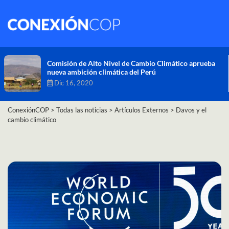
Comisión de Alto Nivel de Cambio Climático aprueba
nueva ambición climática del Perú
Dic 16, 2020
ConexiónCOP
>
Todas las noticias
>
Artículos Externos
>
Davos y el
cambio climático