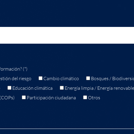
formación? (*)
stión del riesgo
Cambio climático
Bosques / Biodiversi
e
Educación climática
Energía limpia / Energía renovabl
 (COPs)
Participación ciudadana
Otros