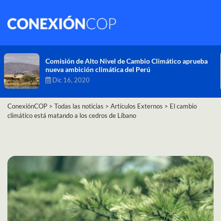
Comisión de Alto Nivel de Cambio Climático aprueba
nueva ambición climática del Perú
Dic 16, 2020
ConexiónCOP
>
Todas las noticias
>
Artículos Externos
>
El cambio
climático está matando a los cedros de Líbano