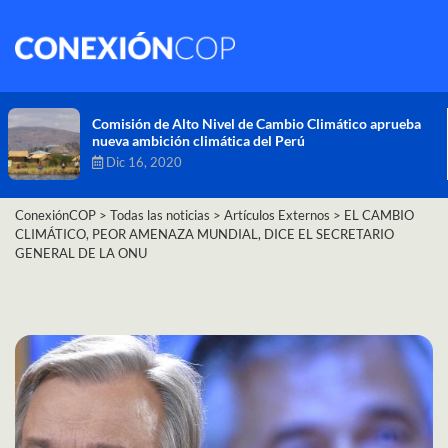
Comisión de Alto Nivel de Cambio Climático aprueba
nueva ambición climática del Perú
Dic 16, 2020
ConexiónCOP
>
Todas las noticias
>
Artículos Externos
>
EL CAMBIO
CLIMÁTICO, PEOR AMENAZA MUNDIAL, DICE EL SECRETARIO
GENERAL DE LA ONU