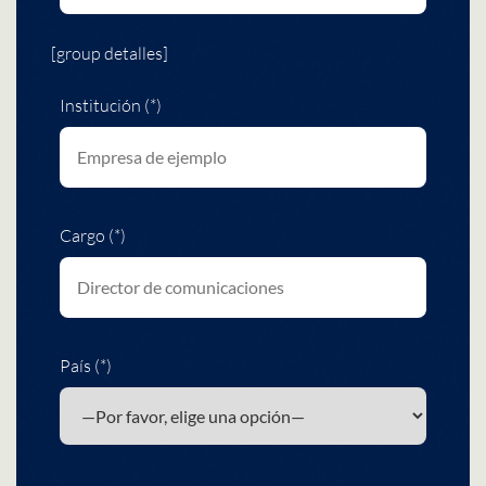
[group detalles]
Institución (*)
Cargo (*)
País (*)