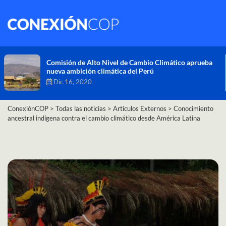
Comisión de Alto Nivel de Cambio Climático aprueba
nueva ambición climática del Perú
Dic 16, 2020
ConexiónCOP
>
Todas las noticias
>
Artículos Externos
>
Conocimiento
ancestral indígena contra el cambio climático desde América Latina