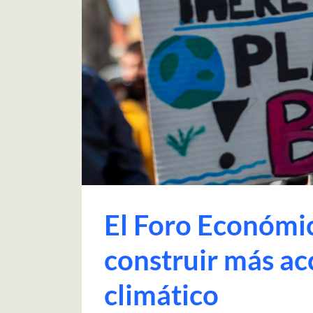
El Foro Económic
construir más ac
climático