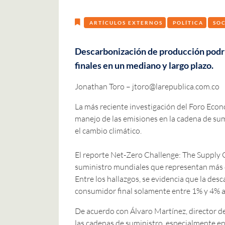
ARTÍCULOS EXTERNOS
POLÍTICA
SO
Descarbonización de producción podrí
finales en un mediano y largo plazo.
Jonathan Toro –
jtoro@larepublica.com.co
La más reciente investigación del Foro Ec
manejo de las emisiones en la cadena de sum
el cambio climático.
El reporte Net-Zero Challenge: The Supply 
suministro mundiales que representan más d
Entre los hallazgos, se evidencia que la des
consumidor final solamente entre 1% y 4% 
De acuerdo con Álvaro Martínez, director d
las cadenas de suministro, especialmente en 