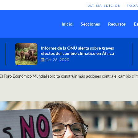
ÚLTIMA EDICIÓN
TODA
Inicio
Secciones
Recursos
Es
Comisión de Alto Nivel de Cambio
Climático aprueba nueva ambición
climática del Perú
Dic 16, 2020
El Foro Económico Mundial solicita construir más acciones contra el cambio cli