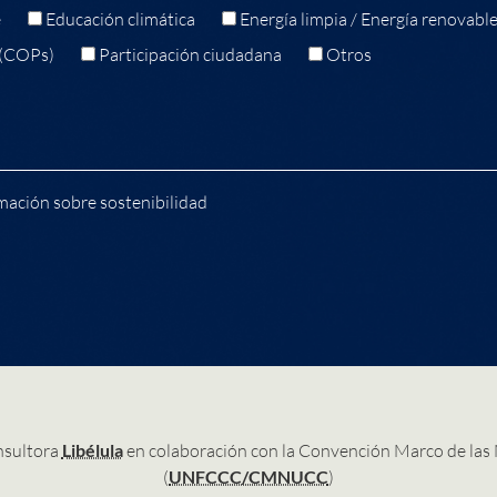
e
Educación climática
Energía limpia / Energía renovabl
 (COPs)
Participación ciudadana
Otros
mación sobre sostenibilidad
nsultora
Libélula
en colaboración con la Convención Marco de las
(
UNFCCC/CMNUCC
)