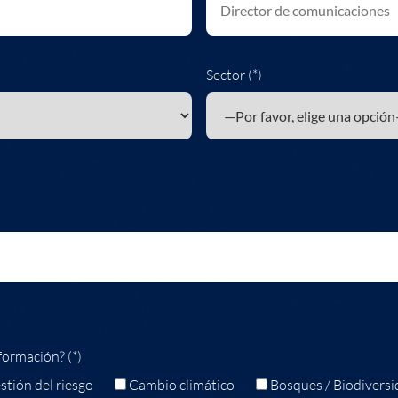
Sector (*)
formación? (*)
stión del riesgo
Cambio climático
Bosques / Biodiversi