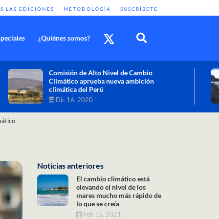
S LAS EDICIONES
METODOLOGÍA
SUSCRÍBETE
peciales
¿Quiénes somos?
Cambio climático: combatir sus efectos
como objetivo global y urgente
Nov 30, 2020
mático
Noticias anteriores
El cambio climático está
elevando el nivel de los
mares mucho más rápido de
lo que se creía
Feb 15, 2021