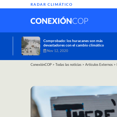
RADAR CLIMÁTICO
Informe de la ONU alerta sobre graves
efectos del cambio climático en África
Oct 26, 2020
ConexiónCOP
>
Todas las noticias
>
Artículos Externos
>