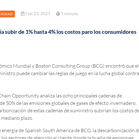
Feb 23, 2021
1 minuto
CIEDAD
a subir de 1% hasta 4% los costos paro los consumidores
onómico Mundial y Boston Consulting Group (BCG) encontró que el
inistro puede cambiar las reglas de juego en la lucha global contr
Chain Opportunity analiza las ocho principales cadenas de
e 50% de las emisiones globales de gases de efecto invernadero.
carbonización de estas cadenas de suministro subirían los costos de
a mediano plazo.
e energía de Spanish South America de BCG, la descarbonización d
los sectores de atención al cliente donde la huella de emisiones