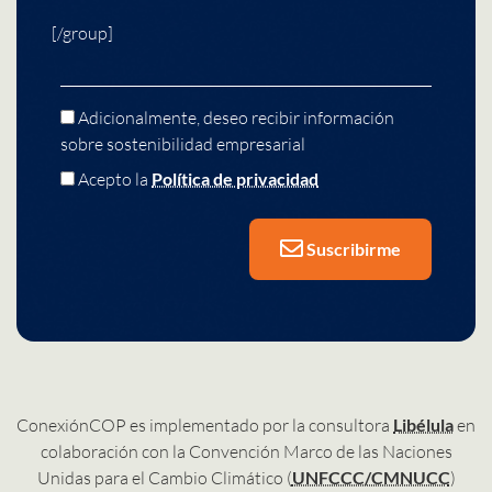
[/group]
Adicionalmente, deseo recibir información
sobre sostenibilidad empresarial
Acepto la
Política de privacidad
Suscribirme
ConexiónCOP es implementado por la consultora
Libélula
en
colaboración con la Convención Marco de las Naciones
Unidas para el Cambio Climático (
UNFCCC/CMNUCC
)