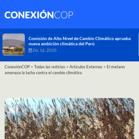
Comisión de Alto Nivel de Cambio Climático aprueba
nueva ambición climática del Perú
Dic 16, 2020
ConexiónCOP
>
Todas las noticias
>
Artículos Externos
>
El metano
amenaza la lucha contra el cambio climático