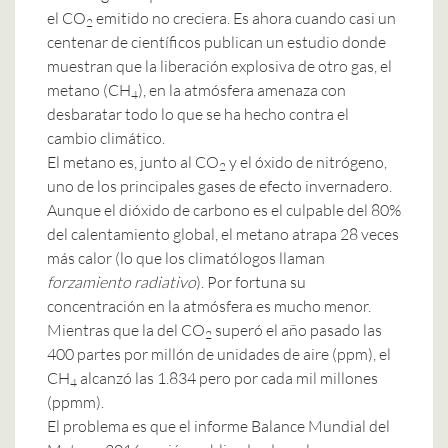
el CO
emitido no creciera. Es ahora cuando casi un
2
centenar de científicos publican un estudio donde
muestran que la liberación explosiva de otro gas, el
metano (CH
), en la atmósfera amenaza con
4
desbaratar todo lo que se ha hecho contra el
cambio climático.
El metano es, junto al CO
y el óxido de nitrógeno,
2
uno de los principales gases de efecto invernadero.
Aunque el dióxido de carbono es el culpable del 80%
del calentamiento global, el metano atrapa 28 veces
más calor (lo que los climatólogos llaman
forzamiento radiativo
). Por fortuna su
concentración en la atmósfera es mucho menor.
Mientras que la del CO
superó el año pasado las
2
400 partes por millón de unidades de aire (ppm), el
CH
alcanzó las 1.834 pero por cada mil millones
4
(ppmm).
El problema es que el informe
Balance Mundial del