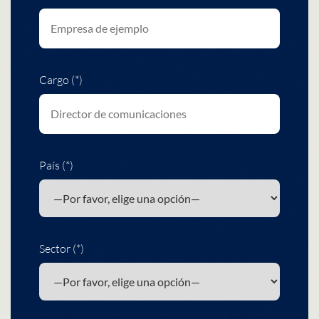
Cargo (*)
País (*)
Sector (*)