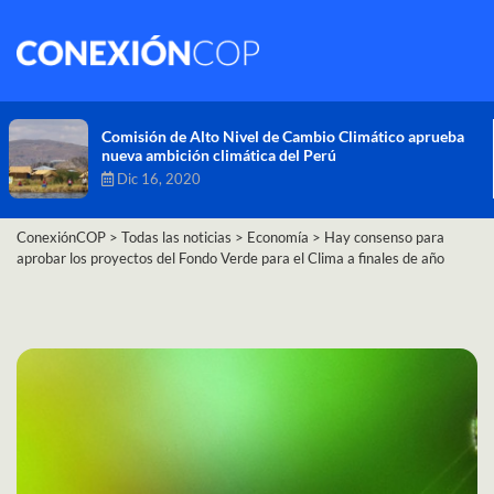
Comisión de Alto Nivel de Cambio Climático aprueba
nueva ambición climática del Perú
Dic 16, 2020
ConexiónCOP
>
Todas las noticias
>
Economía
>
Hay consenso para
aprobar los proyectos del Fondo Verde para el Clima a finales de año