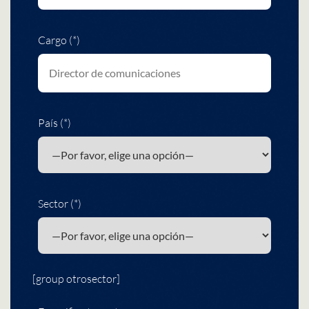
Cargo (*)
País (*)
Sector (*)
[group otrosector]