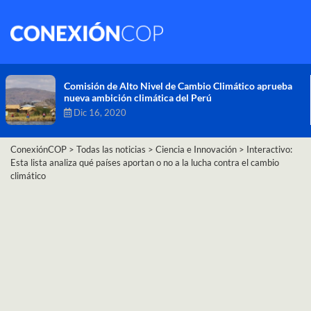
Comisión de Alto Nivel de Cambio Climático aprueba
nueva ambición climática del Perú
Dic 16, 2020
ConexiónCOP
>
Todas las noticias
>
Ciencia e Innovación
>
Interactivo:
Esta lista analiza qué países aportan o no a la lucha contra el cambio
climático