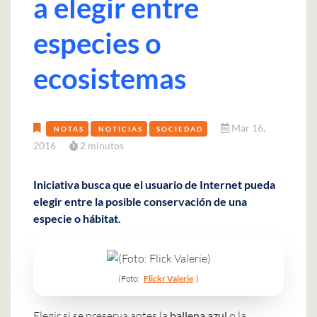
a elegir entre
especies o
ecosistemas
Mar 16,
NOTAS
NOTICIAS
SOCIEDAD
2016
2 minutos
Iniciativa busca que el usuario de Internet pueda
elegir entre la posible conservación de una
especie o hábitat.
(Foto:
Flickr Valerie
)
Elegir si se preserva antes la
ballena azul
o la