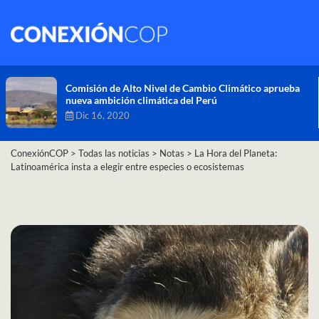
Comisión de Alto Nivel de Cambio Climático aprueba
nueva ambición climática del Perú
Dic 16, 2020
ConexiónCOP
>
Todas las noticias
>
Notas
>
La Hora del Planeta:
Latinoamérica insta a elegir entre especies o ecosistemas