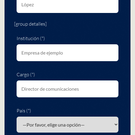
[group detalles]
Institución (*)
Cargo (*)
País (*)