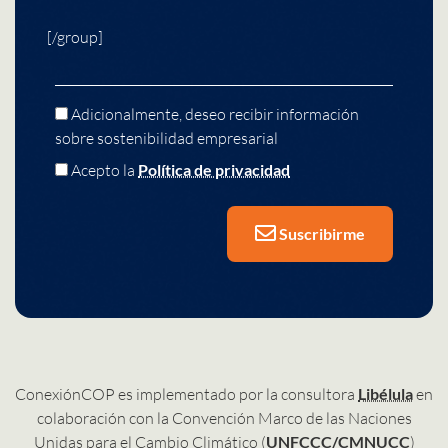
[/group]
Adicionalmente, deseo recibir información
sobre sostenibilidad empresarial
Acepto la
Política de privacidad
Suscribirme
ConexiónCOP es implementado por la consultora
Libélula
en
colaboración con la Convención Marco de las Naciones
Unidas para el Cambio Climático (
UNFCCC/CMNUCC
)