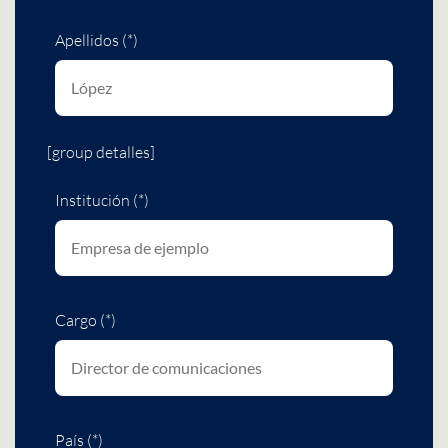
Apellidos (*)
[group detalles]
Institución (*)
Cargo (*)
País (*)