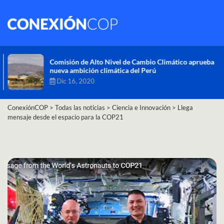
Comisión de Alto Nivel de Cambio Climático aprueba
nueva ambición climática del Perú
Dic 16, 2020
ConexiónCOP
>
Todas las noticias
>
Ciencia e Innovación
>
Llega
mensaje desde el espacio para la COP21