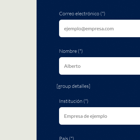
Correo electrónico (*)
Nombre (*)
[group detalles]
Institución (*)
País (*)