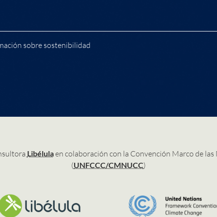
mación sobre sostenibilidad
nsultora
Libélula
en colaboración con la Convención Marco de las
(
UNFCCC/CMNUCC
)