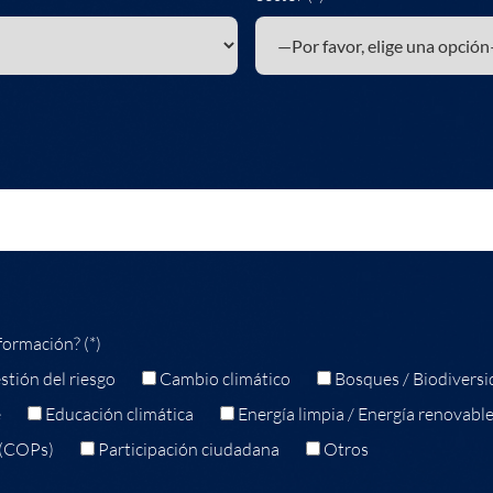
formación? (*)
stión del riesgo
Cambio climático
Bosques / Biodiversi
e
Educación climática
Energía limpia / Energía renovabl
 (COPs)
Participación ciudadana
Otros