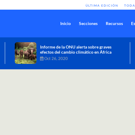
ÚLTIMA EDICIÓN
TODA
Inicio
Secciones
Recursos
Es
Comisión de Alto Nivel de Cambio
Climático aprueba nueva ambición
climática del Perú
Dic 16, 2020