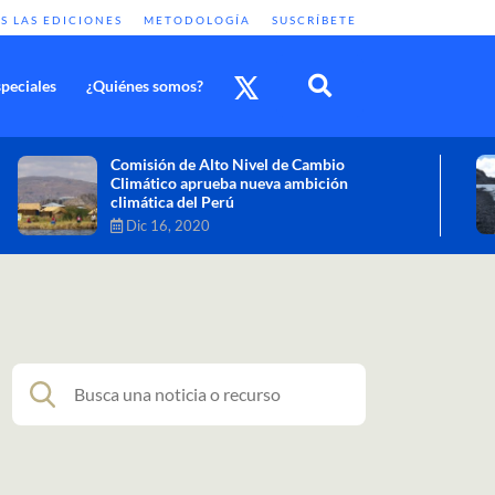
S LAS EDICIONES
METODOLOGÍA
SUSCRÍBETE
peciales
¿Quiénes somos?
Cambio climático: combatir sus efectos
como objetivo global y urgente
Nov 30, 2020