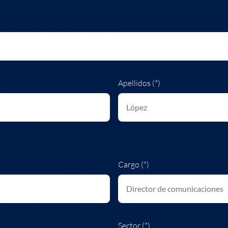
Apellidos (*)
Cargo (*)
Sector (*)