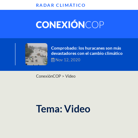
RADAR CLIMÁTICO
Informe de la ONU alerta sobre graves
efectos del cambio climático en África
Oct 26, 2020
ConexiónCOP
>
Video
Tema: Video