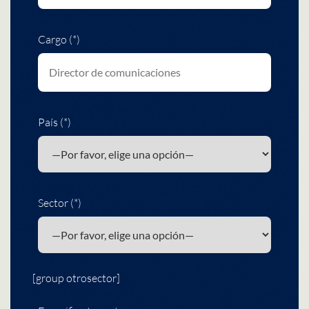
Cargo (*)
País (*)
Sector (*)
[group otrosector]