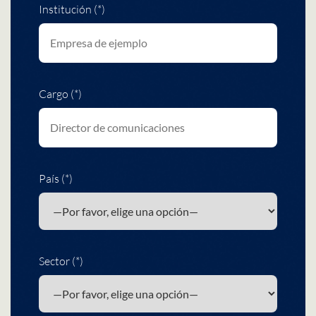
Institución (*)
Cargo (*)
País (*)
Sector (*)