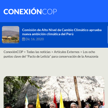
Comisión de Alto Nivel de Cambio Climático aprueba
nueva ambición climática del Perú
Dic 16, 2020
ConexiónCOP
>
Todas las noticias
>
Artículos Externos
>
Los ocho
puntos clave del “Pacto de Leticia” para conservación de la Amazonía