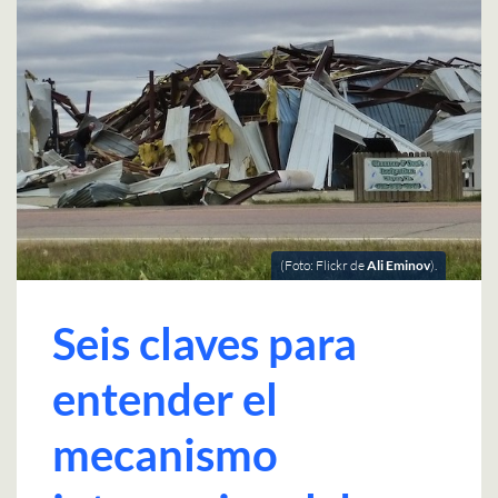
(Foto: Flickr de
Ali Eminov
).
Seis claves para
entender el
mecanismo