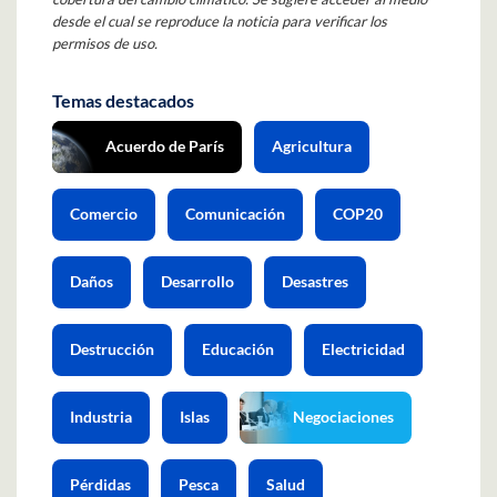
desde el cual se reproduce la noticia para verificar los
permisos de uso.
Temas destacados
Acuerdo de París
Agricultura
Comercio
Comunicación
COP20
Daños
Desarrollo
Desastres
Destrucción
Educación
Electricidad
Industria
Islas
Negociaciones
Pérdidas
Pesca
Salud