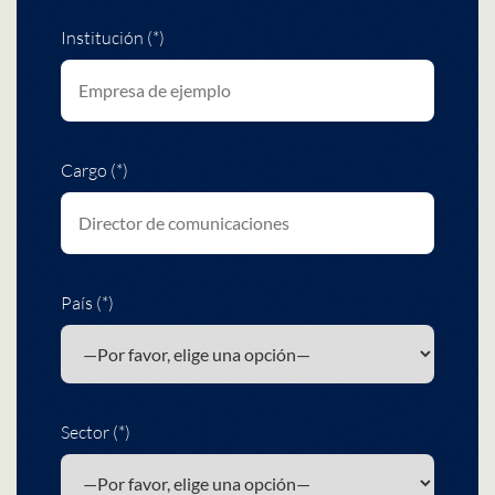
Institución (*)
Cargo (*)
País (*)
Sector (*)